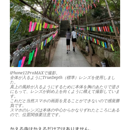
iPhone12ProMAXで撮影。
全体が入るようにTrueDepth（標準）レンズを使用しまし
た。
真上の風鈴が入るようにするために本体を胸のあたりで逆さ
にもって、レンズが斜め上を向くように構えて撮影していま
す。
これだと当然スマホの画面を見ることができないので感覚勝
負です。
スマホのレンズは本体の中心からかなりずれたところにある
ので、位置関係要注意です。
かえる寺はかえるだけではありません。